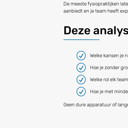
De meeste fysiopraktijken late
aanbiedt en je team heeft expe
Deze analys
R
Welke kansen je nu
R
Hoe je zonder gro
R
Welke rol elk team
R
Hoe je met minder
Geen dure apparatuur of lange