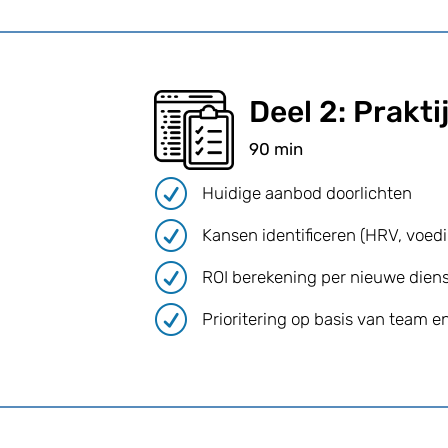
Deel 2: Prakti
90 min
R
Huidige aanbod doorlichten
R
Kansen identificeren (HRV, voedi
R
ROI berekening per nieuwe diens
R
Prioritering op basis van team en