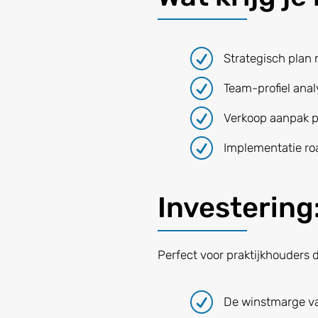
R
Strategisch plan
R
Team-profiel anal
R
Verkoop aanpak p
R
Implementatie r
Investering
Perfect voor praktijkhouders d
R
De winstmarge va