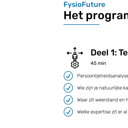
FysioFuture
Het progra
Deel 1: 
45 min
R
Persoonlijkheidsanalyse
R
Wie zijn je natuurlijke 
R
Waar zit weerstand en 
R
Welke expertise zit er a