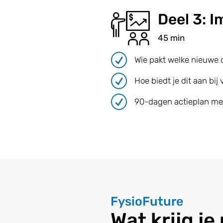
Deel 3: 
45 min
R
Wie pakt welke nieuwe 
R
Hoe biedt je dit aan bij
R
90-dagen actieplan me
FysioFuture
Wat krijg j