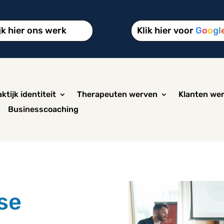
jk hier ons werk
Klik hier voor
G
o
o
g
l
ktijk identiteit
Therapeuten werven
Klanten we
Businesscoaching
se