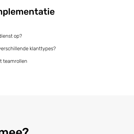
Implementatie
dienst op?
 verschillende klanttypes?
t teamrollen
e mee?