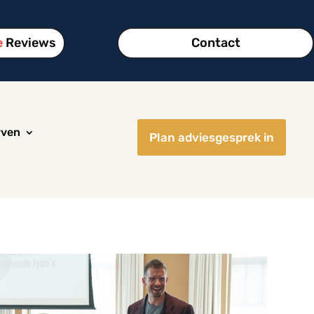
e
Reviews
Contact
rven
Plan adviesgesprek in