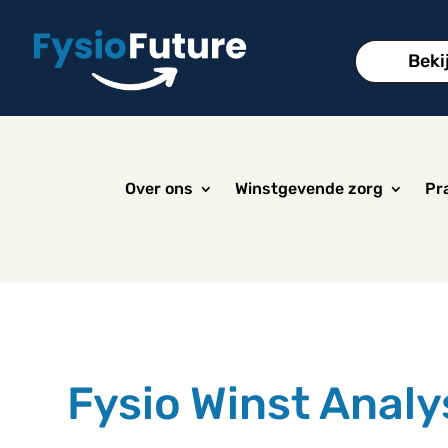
Beki
Over ons
Winstgevende zorg
Pra
Fysio Winst Analy