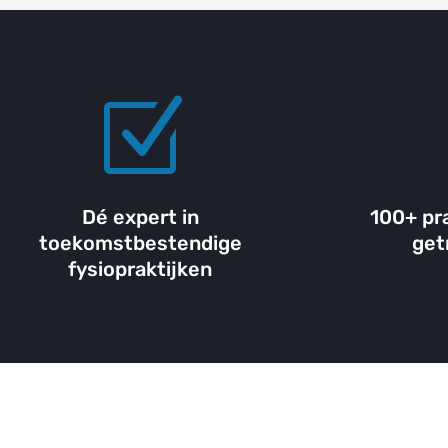
Z
Dé expert in
100+ pr
toekomstbestendige
get
fysiopraktijken