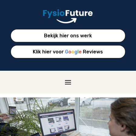
Bekijk hier ons werk
Klik hier voor
G
o
o
g
l
e
Reviews