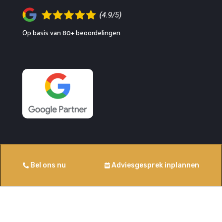
Op basis van 80+ beoordelingen
Contact
Bel ons nu
Adviesgesprek inplannen
Beechavenue 54
1119 PW Schiphol-Rijk
KvK: 71955364