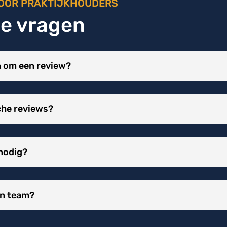
OOR PRAKTIJKHOUDERS
de vragen
n om een review?
che reviews?
 nodig?
ijn team?