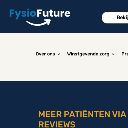
Beki
Over ons
Winstgevende zorg
Pra
MEER PATIËNTEN VIA
REVIEWS