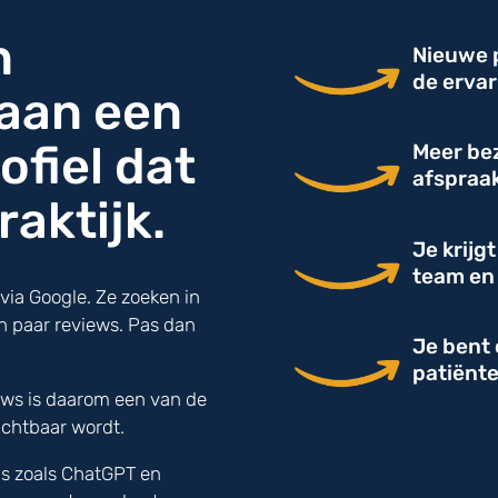
n
Nieuwe p
de erva
 aan een
ofiel dat
Meer bez
afspraak
raktijk.
Je krijg
team en 
via Google. Ze zoeken in
en paar reviews. Pas dan
Je bent 
patiënte
ews is daarom een van de
zichtbaar wordt.
ols zoals ChatGPT en