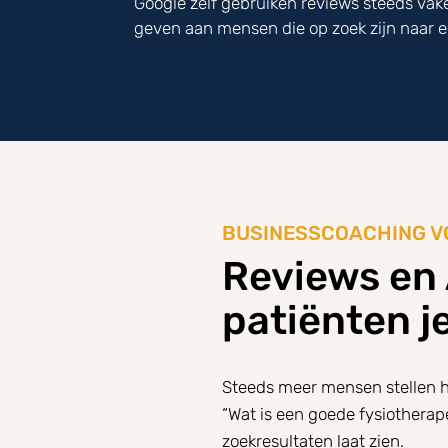
Google zelf gebruiken reviews steeds va
geven aan mensen die op zoek zijn naar e
BUSINESSCOACHING V
Reviews en 
patiënten j
Steeds meer mensen stellen hu
“Wat is een goede fysiotherap
zoekresultaten laat zien.