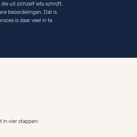
 uit zichzelf iets schrijft,
ere beoordelingen. Dat is
oces is daar veel in te
t in vier stappen: