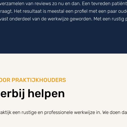
 verzamelen van reviews zo nu en dan. Een tevreden patiënt die
raagt. Het resultaat is meestal een profiel met een paar oud
 vast onderdeel van de werkwijze geworden. Met een rustig pr
OOR PRAKTIJKHOUDERS
ierbij helpen
aktijk een rustige en professionele werkwijze in. We doen da