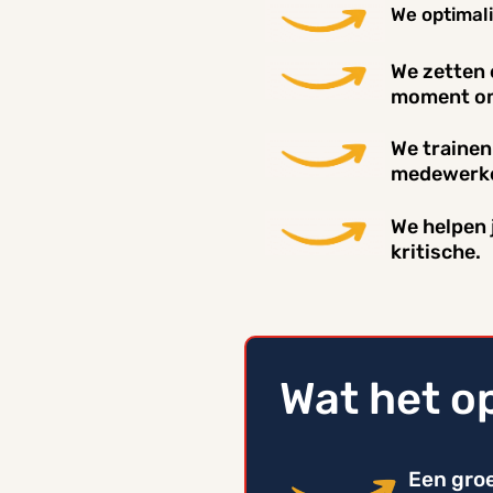
We optimali
We zetten 
moment om
We trainen
medewerker
We helpen 
kritische.
Wat het o
Een groe