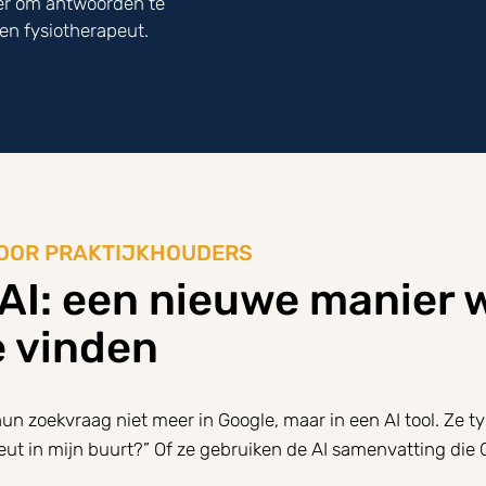
ker om antwoorden te
en fysiotherapeut.
OOR PRAKTIJKHOUDERS
AI: een nieuwe manier
e vinden
n zoekvraag niet meer in Google, maar in een AI tool. Ze t
eut in mijn buurt?” Of ze gebruiken de AI samenvatting di