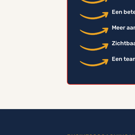
Een bete
Meer aan
Zichtbaa
Een tea