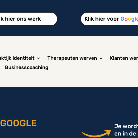
jk hier ons werk
Klik hier voor
G
o
o
g
l
ktijk identiteit
Therapeuten werven
Klanten we
Businesscoaching
 GOOGLE
Je word
en in de