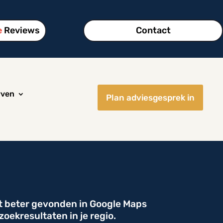
e
Reviews
Contact
rven
Plan adviesgesprek in
t beter gevonden in Google Maps
 zoekresultaten in je regio.