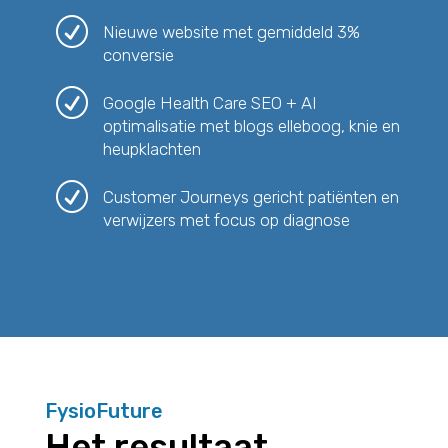
R
Nieuwe website met gemiddeld 3%
conversie
R
Google Health Care SEO + AI
optimalisatie met blogs elleboog, knie en
heupklachten
R
Customer Journeys gericht patiënten en
verwijzers met focus op diagnose
FysioFuture
Het resultaat