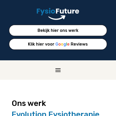
Bekijk hier ons werk
Klik hier voor
G
o
o
g
l
e
Reviews
Ons werk
Evolution Fysiotherapie