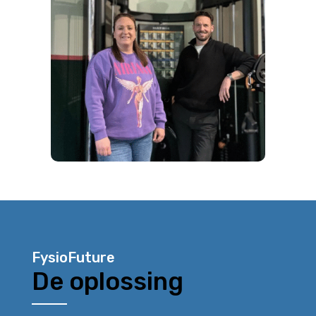
FysioFuture
De oplossing