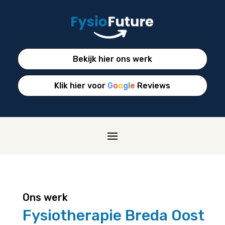
Bekijk hier ons werk
Klik hier voor
G
o
o
g
l
e
Reviews
Ons werk
Fysiotherapie Breda Oost