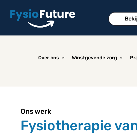
Beki
Over ons
Winstgevende zorg
Pra
Ons werk
Fysiotherapie va