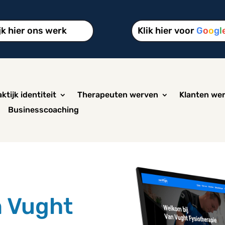
jk hier ons werk
Klik hier voor
G
o
o
g
l
ktijk identiteit
Therapeuten werven
Klanten we
Businesscoaching
n Vught