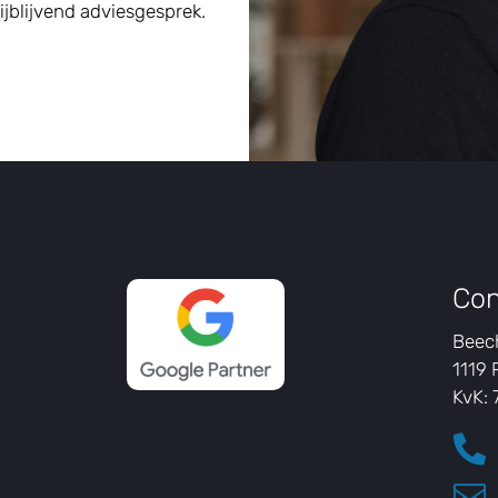
jblijvend adviesgesprek.
Con
Beec
1119 
KvK:

