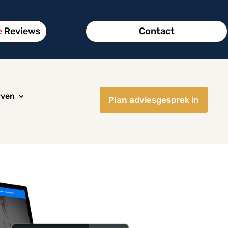
e
Reviews
Contact
rven
Plan adviesgesprek in