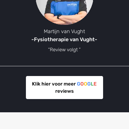
Martijn van Vught
-Fysiotherapie van Vught-
“Review volgt ”
Klik hier voor meer
G
O
O
G
L
E
reviews