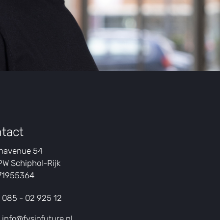
tact
havenue 54
PW Schiphol-Rijk
 71955364
085 - 02 925 12
info@fysiofuture.nl