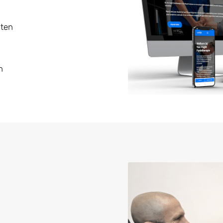
nten
n