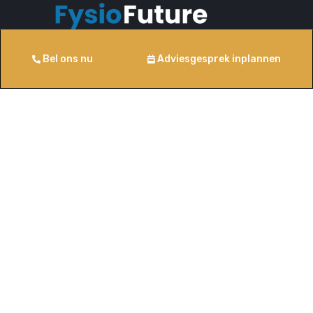
Bel ons nu
Adviesgesprek inplannen
Op basis van 80+ beoordelingen
Contact
Beechavenue 54