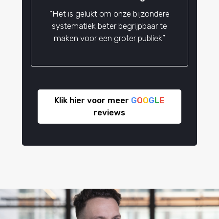
“Het is gelukt om onze bijzondere
systematiek beter begrijpbaar te
maken voor een groter publiek”
Klik hier voor meer
G
O
O
G
L
E
reviews