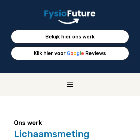
Bekijk hier ons werk
Klik hier voor
G
o
o
g
l
e
Reviews
Ons werk
Lichaamsmeting